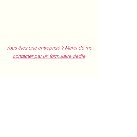
Vous êtes une entreprise ? Merci de me
contacter par un formulaire dédié
0626740585
laetitia.mtc@gmail.com
©Laëtitia MTC tous droits réservés